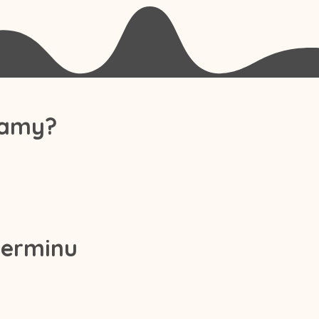
łamy?
terminu