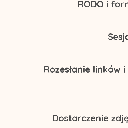
RODO i for
Sesj
Rozesłanie linków 
Dostarczenie zdj