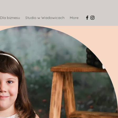
Dla biznesu
Studio w Wadowicach
More