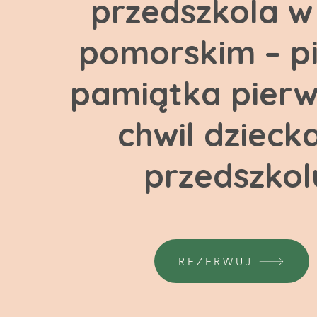
przedszkola w
pomorskim – p
pamiątka pierw
chwil dzieck
przedszkol
REZERWUJ