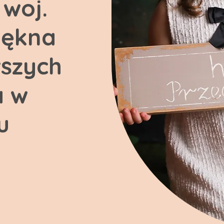
 woj.
iękna
szych
a w
u