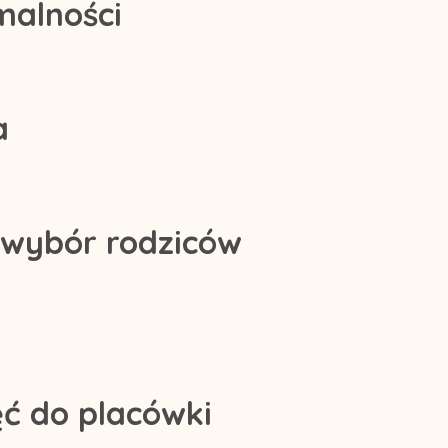
malności
a
i wybór rodziców
ęć do placówki