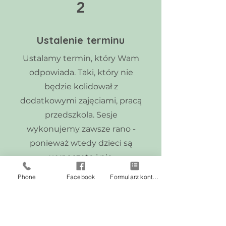
2
Ustalenie terminu
Ustalamy termin, który Wam
odpowiada. Taki, który nie
będzie kolidował z
dodatkowymi zajęciami, pracą
przedszkola. Sesje
wykonujemy zawsze rano -
ponieważ wtedy dzieci są
wypoczęte i nie
przebodźcowane.
Phone
Facebook
Formularz kontaktowy
3