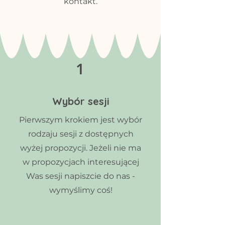
kontakt.
1
Wybór sesji
Pierwszym krokiem jest wybór
rodzaju sesji z dostępnych
wyżej propozycji. Jeżeli nie ma
w propozycjach interesującej
Was sesji napiszcie do nas -
wymyślimy coś!