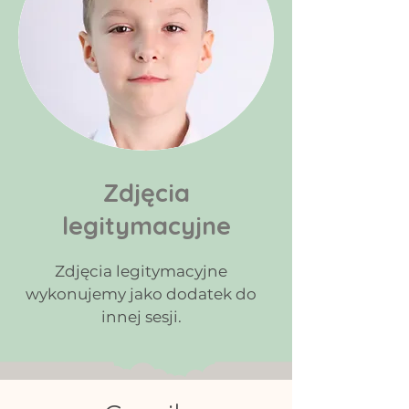
Zdjęcia
legitymacyjne
Zdjęcia legitymacyjne
wykonujemy jako dodatek do
innej sesji.